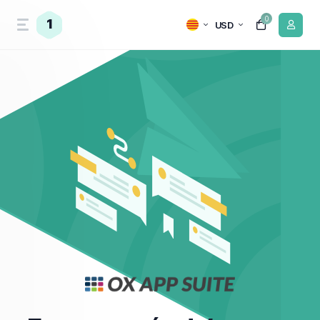
0
1
USD