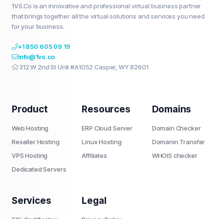
1VS.Co is an innovative and professional virtual business partner
that brings together all the virtual solutions and services you need
for your business.
+1 850 605 09 19
info@1vs.co
312 W 2nd St Unit #A1052 Casper, WY 82601
Product
Resources
Domains
Web Hosting
ERP Cloud Server
Domain Checker
Reseller Hosting
Linux Hosting
Domanin Transfer
VPS Hosting
Affiliates
WHOIS checker
Dedicated Servers
Services
Legal