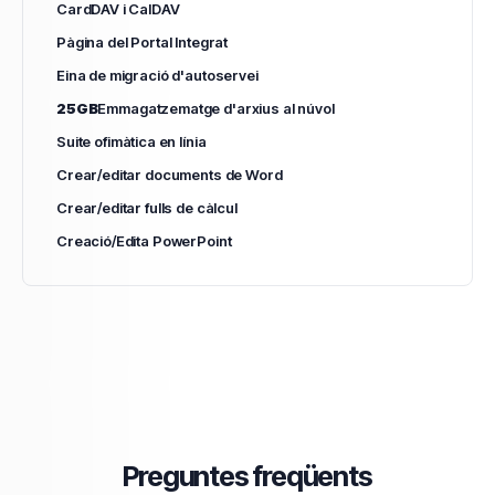
CardDAV i CalDAV
Pàgina del Portal Integrat
Eina de migració d'autoservei
25GB
Emmagatzematge d'arxius al núvol
Suite ofimàtica en línia
Crear/editar documents de Word
Crear/editar fulls de càlcul
Creació/Edita PowerPoint
Preguntes freqüents