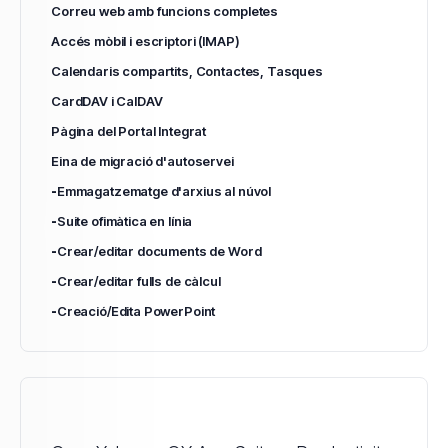
Correu web amb funcions completes
Accés mòbil i escriptori (IMAP)
Calendaris compartits, Contactes, Tasques
CardDAV i CalDAV
Pàgina del Portal Integrat
Eina de migració d'autoservei
-
Emmagatzematge d'arxius al núvol
-
Suite ofimàtica en línia
-
Crear/editar documents de Word
-
Crear/editar fulls de càlcul
-
Creació/Edita PowerPoint