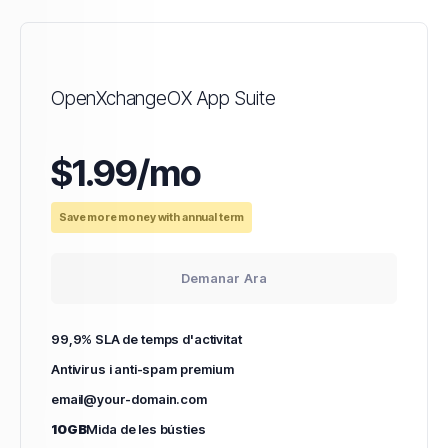
OpenXchangeOX App Suite
$1.99/mo
Save more money with annual term
Demanar Ara
99,9% SLA de temps d'activitat
Antivirus i anti-spam premium
email@your-domain.com
10GB
Mida de les bústies