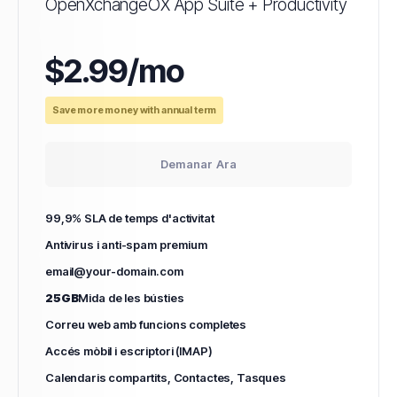
OpenXchangeOX App Suite + Productivity
$2.99/mo
Save more money with annual term
Demanar Ara
99,9% SLA de temps d'activitat
Antivirus i anti-spam premium
email@your-domain.com
25GB
Mida de les bústies
Correu web amb funcions completes
Accés mòbil i escriptori (IMAP)
Calendaris compartits, Contactes, Tasques