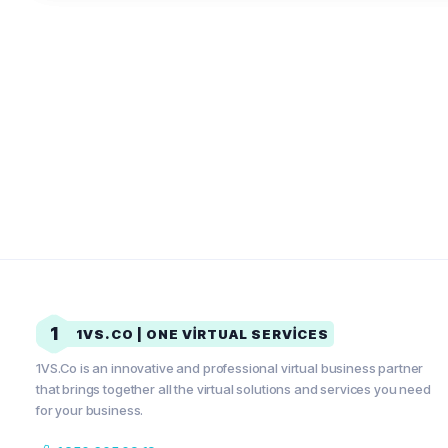
1
1VS.CO | ONE VIRTUAL SERVICES
1VS.Co is an innovative and professional virtual business partner
that brings together all the virtual solutions and services you need
for your business.