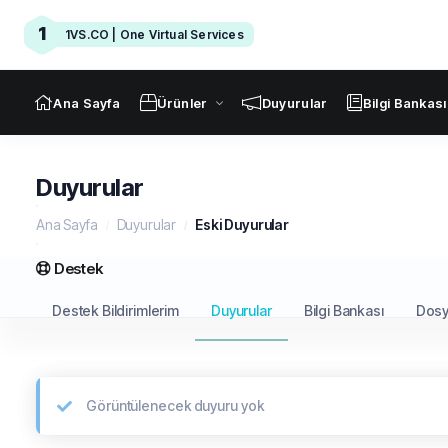
1
1VS.CO | One Virtual Services
Ana Sayfa
Ürünler
Duyurular
Bilgi Bankası
Duyurular
Ana Sayfa
Duyurular
Eski Duyurular
Destek
Destek Bildirimlerim
Duyurular
Bilgi Bankası
Dosy
Görüntülenecek duyuru yok