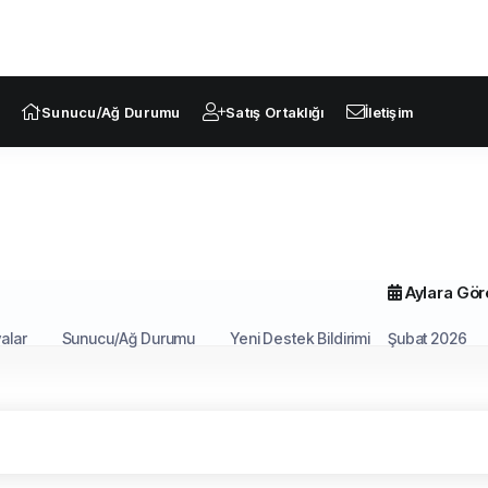
Sunucu/Ağ Durumu
Satış Ortaklığı
İletişim
Aylara Gör
alar
Sunucu/Ağ Durumu
Yeni Destek Bildirimi
Şubat 2026