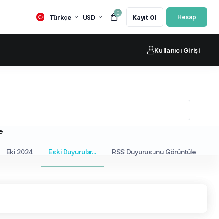
0
Türkçe
USD
Kayıt Ol
Hesap
Kullanıcı Girişi
e
Eki 2024
Eski Duyurular...
RSS Duyurusunu Görüntüle